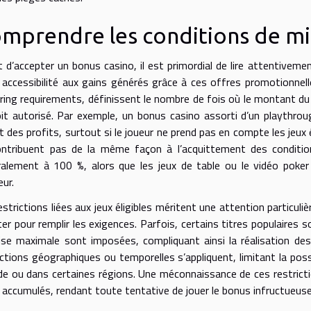
mprendre les conditions de mi
 d’accepter un bonus casino, il est primordial de lire attentivemen
e accessibilité aux gains générés grâce à ces offres promotionnel
ing requirements, définissent le nombre de fois où le montant du 
it autorisé. Par exemple, un bonus casino assorti d’un playthrough
it des profits, surtout si le joueur ne prend pas en compte les jeux 
ntribuent pas de la même façon à l’acquittement des conditio
alement à 100 %, alors que les jeux de table ou le vidéo poker
eur.
estrictions liées aux jeux éligibles méritent une attention particuliè
er pour remplir les exigences. Parfois, certains titres populaires s
se maximale sont imposées, compliquant ainsi la réalisation des
ictions géographiques ou temporelles s’appliquent, limitant la poss
de ou dans certaines régions. Une méconnaissance de ces restrictio
 accumulés, rendant toute tentative de jouer le bonus infructueuse