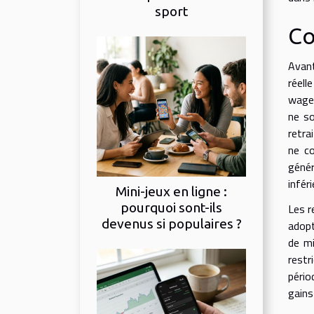
sport
Co
Avant
réell
wager
ne so
retra
ne co
génér
inféri
Mini-jeux en ligne :
pourquoi sont-ils
Les r
devenus si populaires ?
adopt
de mi
restr
pério
gains