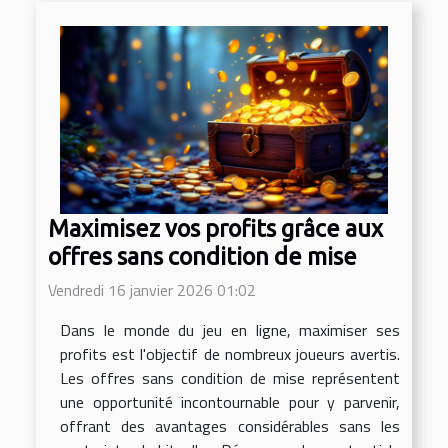
Maximisez vos profits grâce aux
offres sans condition de mise
Vendredi 16 janvier 2026 01:02
Dans le monde du jeu en ligne, maximiser ses
profits est l'objectif de nombreux joueurs avertis.
Les offres sans condition de mise représentent
une opportunité incontournable pour y parvenir,
offrant des avantages considérables sans les