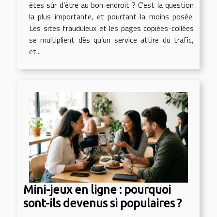
êtes sûr d’être au bon endroit ? C’est la question
la plus importante, et pourtant la moins posée.
Les sites frauduleux et les pages copiées-collées
se multiplient dès qu’un service attire du trafic,
et...
Mini-jeux en ligne : pourquoi
sont-ils devenus si populaires ?