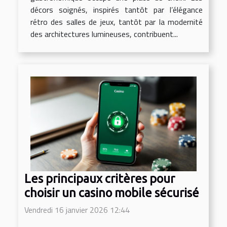
décors soignés, inspirés tantôt par l’élégance
rétro des salles de jeux, tantôt par la modernité
des architectures lumineuses, contribuent...
Les principaux critères pour
choisir un casino mobile sécurisé
Vendredi 16 janvier 2026 12:44