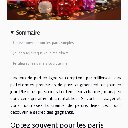
Sommaire
Optez souvent pour les paris simples
Jouer aux jeux que vous maitrisez
Privilégiez les paris à court terme
Les jeux de pari en ligne se comptent par milliers et des
plateformes preneuses de paris augmentent de jour en
jour. Plusieurs personnes tentent leurs chances, mais peu
sont ceux qui arrivent à rentabiliser. Si voulez essayer et
vous nourrissez la crainte de perdre, lisez ceci pour
découvrir le secret des gagnants.
Optez souvent pour les paris