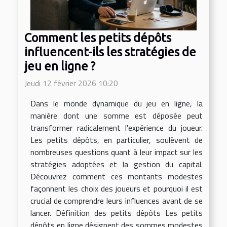
Comment les petits dépôts
influencent-ils les stratégies de
jeu en ligne ?
Jeudi 12 février 2026 10:20
Dans le monde dynamique du jeu en ligne, la
manière dont une somme est déposée peut
transformer radicalement l'expérience du joueur.
Les petits dépôts, en particulier, soulèvent de
nombreuses questions quant à leur impact sur les
stratégies adoptées et la gestion du capital.
Découvrez comment ces montants modestes
façonnent les choix des joueurs et pourquoi il est
crucial de comprendre leurs influences avant de se
lancer. Définition des petits dépôts Les petits
dépôts en ligne désignent des sommes modestes