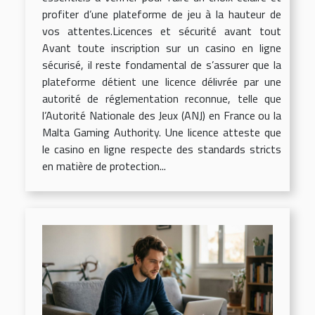
profiter d’une plateforme de jeu à la hauteur de
vos attentes.Licences et sécurité avant tout
Avant toute inscription sur un casino en ligne
sécurisé, il reste fondamental de s’assurer que la
plateforme détient une licence délivrée par une
autorité de réglementation reconnue, telle que
l’Autorité Nationale des Jeux (ANJ) en France ou la
Malta Gaming Authority. Une licence atteste que
le casino en ligne respecte des standards stricts
en matière de protection...