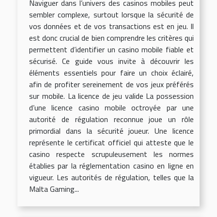
Naviguer dans l’univers des casinos mobiles peut
sembler complexe, surtout lorsque la sécurité de
vos données et de vos transactions est en jeu. Il
est donc crucial de bien comprendre les critères qui
permettent d’identifier un casino mobile fiable et
sécurisé. Ce guide vous invite à découvrir les
éléments essentiels pour faire un choix éclairé,
afin de profiter sereinement de vos jeux préférés
sur mobile. La licence de jeu valide La possession
d’une licence casino mobile octroyée par une
autorité de régulation reconnue joue un rôle
primordial dans la sécurité joueur. Une licence
représente le certificat officiel qui atteste que le
casino respecte scrupuleusement les normes
établies par la réglementation casino en ligne en
vigueur. Les autorités de régulation, telles que la
Malta Gaming...