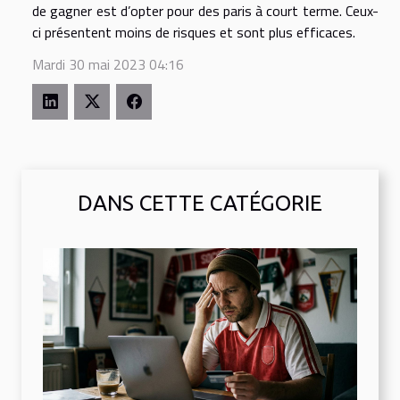
de gagner est d’opter pour des paris à court terme. Ceux-
ci présentent moins de risques et sont plus efficaces.
Mardi 30 mai 2023 04:16
DANS CETTE CATÉGORIE