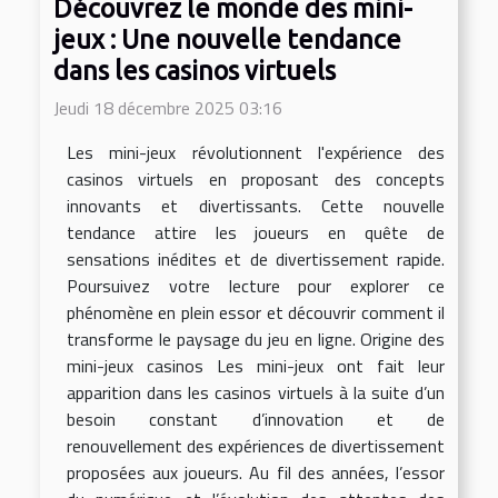
Découvrez le monde des mini-
jeux : Une nouvelle tendance
dans les casinos virtuels
Jeudi 18 décembre 2025 03:16
Les mini-jeux révolutionnent l'expérience des
casinos virtuels en proposant des concepts
innovants et divertissants. Cette nouvelle
tendance attire les joueurs en quête de
sensations inédites et de divertissement rapide.
Poursuivez votre lecture pour explorer ce
phénomène en plein essor et découvrir comment il
transforme le paysage du jeu en ligne. Origine des
mini-jeux casinos Les mini-jeux ont fait leur
apparition dans les casinos virtuels à la suite d’un
besoin constant d’innovation et de
renouvellement des expériences de divertissement
proposées aux joueurs. Au fil des années, l’essor