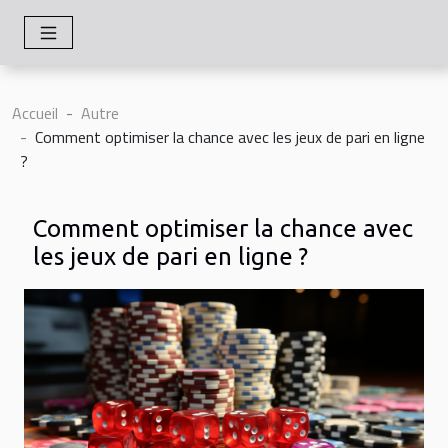
Accueil
Autre
Comment optimiser la chance avec les jeux de pari en ligne
?
Comment optimiser la chance avec
les jeux de pari en ligne ?