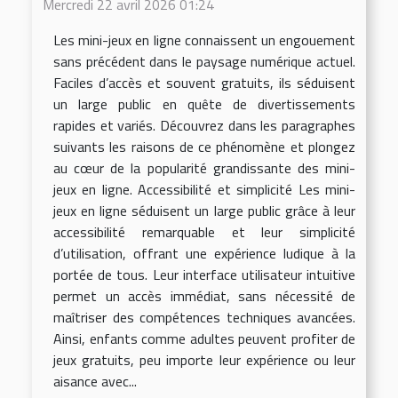
Mercredi 22 avril 2026 01:24
Les mini-jeux en ligne connaissent un engouement
sans précédent dans le paysage numérique actuel.
Faciles d’accès et souvent gratuits, ils séduisent
un large public en quête de divertissements
rapides et variés. Découvrez dans les paragraphes
suivants les raisons de ce phénomène et plongez
au cœur de la popularité grandissante des mini-
jeux en ligne. Accessibilité et simplicité Les mini-
jeux en ligne séduisent un large public grâce à leur
accessibilité remarquable et leur simplicité
d’utilisation, offrant une expérience ludique à la
portée de tous. Leur interface utilisateur intuitive
permet un accès immédiat, sans nécessité de
maîtriser des compétences techniques avancées.
Ainsi, enfants comme adultes peuvent profiter de
jeux gratuits, peu importe leur expérience ou leur
aisance avec...