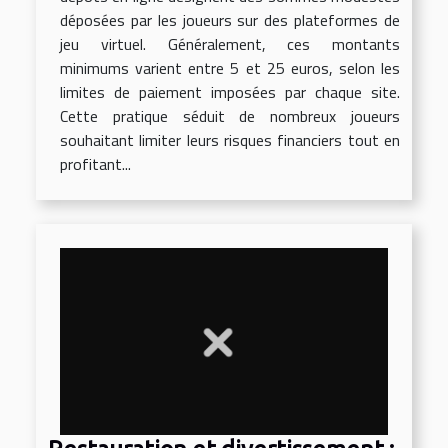
déposées par les joueurs sur des plateformes de
jeu virtuel. Généralement, ces montants
minimums varient entre 5 et 25 euros, selon les
limites de paiement imposées par chaque site.
Cette pratique séduit de nombreux joueurs
souhaitant limiter leurs risques financiers tout en
profitant...