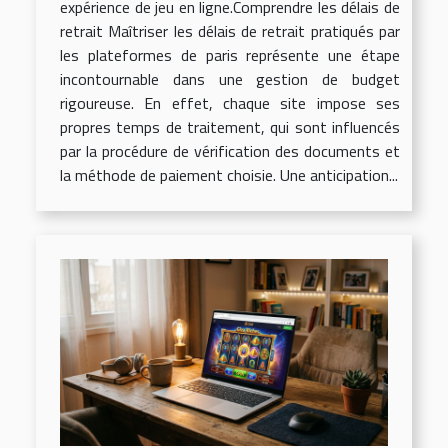
expérience de jeu en ligne.Comprendre les délais de
retrait Maîtriser les délais de retrait pratiqués par
les plateformes de paris représente une étape
incontournable dans une gestion de budget
rigoureuse. En effet, chaque site impose ses
propres temps de traitement, qui sont influencés
par la procédure de vérification des documents et
la méthode de paiement choisie. Une anticipation...