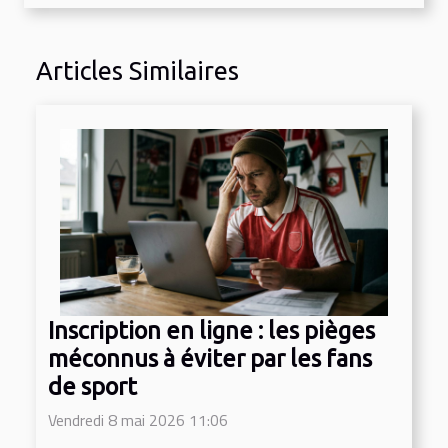
Articles Similaires
Inscription en ligne : les pièges
méconnus à éviter par les fans
de sport
Vendredi 8 mai 2026 11:06