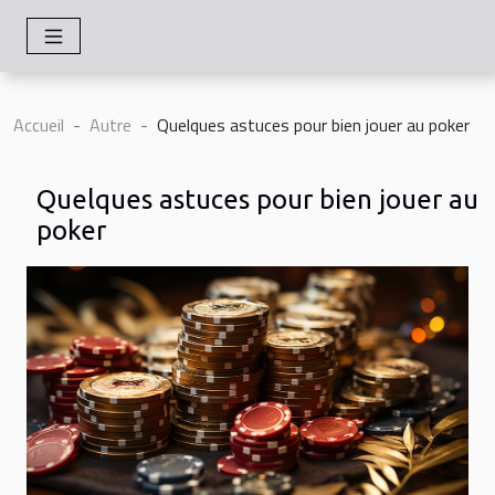
Accueil
Autre
Quelques astuces pour bien jouer au poker
Quelques astuces pour bien jouer au
poker