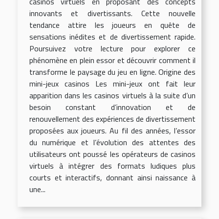
casinos virtuels en proposant des concepts
innovants et divertissants. Cette nouvelle
tendance attire les joueurs en quête de
sensations inédites et de divertissement rapide.
Poursuivez votre lecture pour explorer ce
phénomène en plein essor et découvrir comment il
transforme le paysage du jeu en ligne. Origine des
mini-jeux casinos Les mini-jeux ont fait leur
apparition dans les casinos virtuels à la suite d’un
besoin constant d’innovation et de
renouvellement des expériences de divertissement
proposées aux joueurs. Au fil des années, l’essor
du numérique et l’évolution des attentes des
utilisateurs ont poussé les opérateurs de casinos
virtuels à intégrer des formats ludiques plus
courts et interactifs, donnant ainsi naissance à
une...