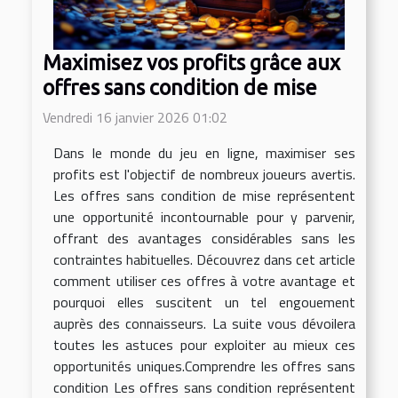
Maximisez vos profits grâce aux
offres sans condition de mise
Vendredi 16 janvier 2026 01:02
Dans le monde du jeu en ligne, maximiser ses
profits est l'objectif de nombreux joueurs avertis.
Les offres sans condition de mise représentent
une opportunité incontournable pour y parvenir,
offrant des avantages considérables sans les
contraintes habituelles. Découvrez dans cet article
comment utiliser ces offres à votre avantage et
pourquoi elles suscitent un tel engouement
auprès des connaisseurs. La suite vous dévoilera
toutes les astuces pour exploiter au mieux ces
opportunités uniques.Comprendre les offres sans
condition Les offres sans condition représentent