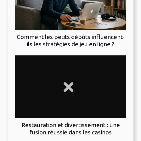
Comment les petits dépôts influencent-
ils les stratégies de jeu en ligne ?
Restauration et divertissement : une
fusion réussie dans les casinos