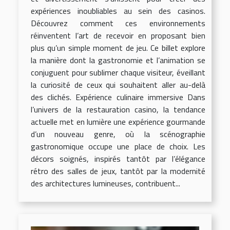
expériences inoubliables au sein des casinos.
Découvrez comment ces environnements
réinventent l’art de recevoir en proposant bien
plus qu’un simple moment de jeu. Ce billet explore
la manière dont la gastronomie et l’animation se
conjuguent pour sublimer chaque visiteur, éveillant
la curiosité de ceux qui souhaitent aller au-delà
des clichés. Expérience culinaire immersive Dans
l’univers de la restauration casino, la tendance
actuelle met en lumière une expérience gourmande
d’un nouveau genre, où la scénographie
gastronomique occupe une place de choix. Les
décors soignés, inspirés tantôt par l’élégance
rétro des salles de jeux, tantôt par la modernité
des architectures lumineuses, contribuent...