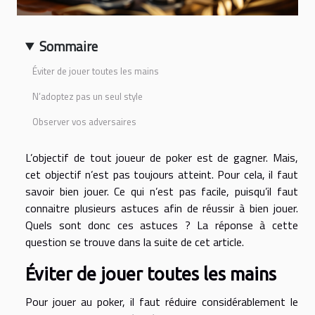
Sommaire
Éviter de jouer toutes les mains
N’adoptez pas un seul style
Observer vos adversaires
L’objectif de tout joueur de poker est de gagner. Mais,
cet objectif n’est pas toujours atteint. Pour cela, il faut
savoir bien jouer. Ce qui n’est pas facile, puisqu’il faut
connaitre plusieurs astuces afin de réussir à bien jouer.
Quels sont donc ces astuces ? La réponse à cette
question se trouve dans la suite de cet article.
Éviter de jouer toutes les mains
Pour jouer au poker, il faut réduire considérablement le