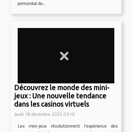
primordial de...
Découvrez le monde des mini-
jeux : Une nouvelle tendance
dans les casinos virtuels
Jeudi 18 décembre 2025 03:16
Les mini-jeux révolutionnent l'expérience des