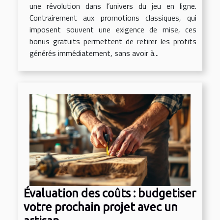
une révolution dans l’univers du jeu en ligne.
Contrairement aux promotions classiques, qui
imposent souvent une exigence de mise, ces
bonus gratuits permettent de retirer les profits
générés immédiatement, sans avoir à...
Évaluation des coûts : budgetiser
votre prochain projet avec un