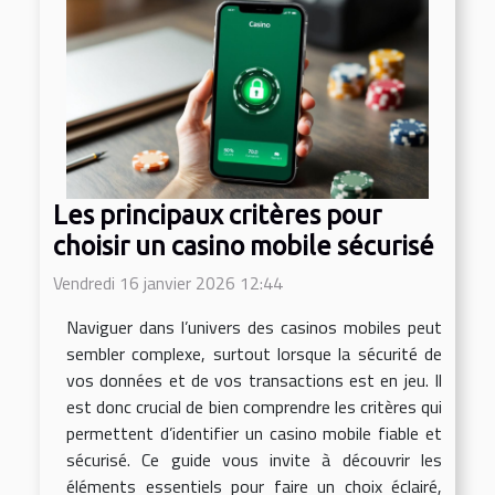
Les principaux critères pour
choisir un casino mobile sécurisé
Vendredi 16 janvier 2026 12:44
Naviguer dans l’univers des casinos mobiles peut
sembler complexe, surtout lorsque la sécurité de
vos données et de vos transactions est en jeu. Il
est donc crucial de bien comprendre les critères qui
permettent d’identifier un casino mobile fiable et
sécurisé. Ce guide vous invite à découvrir les
éléments essentiels pour faire un choix éclairé,