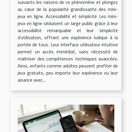
suivants les raisons de ce phénomène et plongez
au cœur de la popularité grandissante des mini-
jeux en ligne. Accessibilité et simplicité Les mini-
jeux en ligne séduisent un large public grâce à leur
accessibilité remarquable et leur simplicité
d’utilisation, offrant une expérience ludique à la
portée de tous. Leur interface utilisateur intuitive
permet un accès immédiat, sans nécessité de
maîtriser des compétences techniques avancées.
Ainsi, enfants comme adultes peuvent profiter de
jeux gratuits, peu importe leur expérience ou leur
aisance avec...