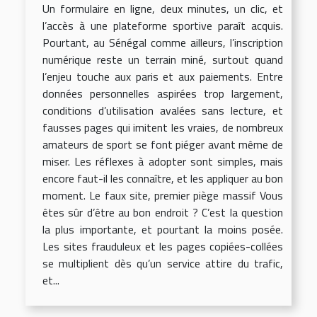
Un formulaire en ligne, deux minutes, un clic, et
l’accès à une plateforme sportive paraît acquis.
Pourtant, au Sénégal comme ailleurs, l’inscription
numérique reste un terrain miné, surtout quand
l’enjeu touche aux paris et aux paiements. Entre
données personnelles aspirées trop largement,
conditions d’utilisation avalées sans lecture, et
fausses pages qui imitent les vraies, de nombreux
amateurs de sport se font piéger avant même de
miser. Les réflexes à adopter sont simples, mais
encore faut-il les connaître, et les appliquer au bon
moment. Le faux site, premier piège massif Vous
êtes sûr d’être au bon endroit ? C’est la question
la plus importante, et pourtant la moins posée.
Les sites frauduleux et les pages copiées-collées
se multiplient dès qu’un service attire du trafic,
et...